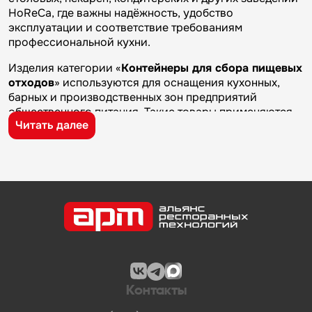
HoReCa, где важны надёжность, удобство
эксплуатации и соответствие требованиям
профессиональной кухни.
Изделия категории «
Контейнеры для сбора пищевых
отходов
» используются для оснащения кухонных,
барных и производственных зон предприятий
общественного питания. Такие товары применяются
Читать далее
на профессиональных кухнях ресторанов и кафе, в
столовых, пекарнях, кондитерских и на пищевых
производствах, где требуется качественное
оборудование и кухонный инвентарь для ежедневной
работы.
Бренд
Simeco
известен на рынке профессионального
оборудования и кухонного инвентаря благодаря
качеству изготовления, надежности и практичности.
Продукция производителя используется на
предприятиях общественного питания и подходит для
эксплуатации в условиях профессиональной кухни.
Контакты
Компания «Альянс Ресторанных Технологий» —