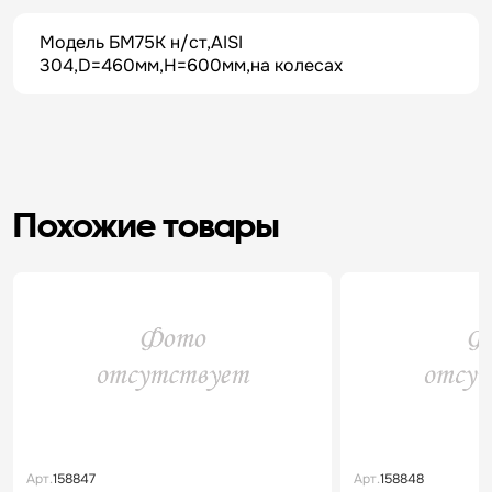
Модель БМ75К н/ст,AISI
304,D=460мм,H=600мм,на колесах
Похожие товары
Арт.
158847
Арт.
158848