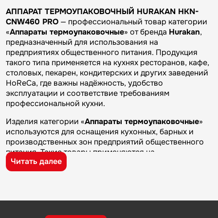
АППАРАТ ТЕРМОУПАКОВОЧНЫЙ HURAKAN HKN-
CNW460 PRO
— профессиональный товар категории
«
Аппараты термоупаковочные
» от бренда
Hurakan
,
предназначенный для использования на
предприятиях общественного питания. Продукция
такого типа применяется на кухнях ресторанов, кафе,
столовых, пекарен, кондитерских и других заведений
HoReCa, где важны надёжность, удобство
эксплуатации и соответствие требованиям
профессиональной кухни.
Изделия категории «
Аппараты термоупаковочные
»
используются для оснащения кухонных, барных и
производственных зон предприятий общественного
питания. Такие товары применяются на
Читать далее
профессиональных кухнях ресторанов и кафе, в
столовых, пекарнях, кондитерских и на пищевых
производствах, где требуется качественное
оборудование и кухонный инвентарь для ежедневной
работы.