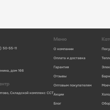
инвентаря и посуды для HoReCa
ьных брендов
ставщиков и дистрибьюторов
ля профессиональной кухни
ия по всей России
Меню
Кат
) 50-55-11
о компании
пос
оплата и доставка
теп
гарантия
эле
енина, дом 166
отзывы
бар
ории профессионального оборудования для оснащения пр
ентр
оптовым покупателям
мо
Бритово, Складской комплекс ССТ
акции
хол
блог
обо