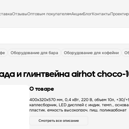
ставка
Отзывы
Оптовым покупателям
Акции
Блог
Контакты
Проектир
афе
оборудование для бара
оборудование для кофейни
ада и глинтвейна airhot choco-
О товаре
400x320x570 мм, 0,4 кВт, 220 В, объем 10л, +30/+
каплесборник, LED дисплей с индик. темп., основание
пластик, емкость высокопроч. пищ. поликарбонат
Смотреть все описание