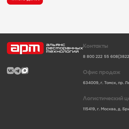
широкий ассортимент оборудования, кухонного 
поставки продукции от известных профессионал
сертифицированные товары от официальных по
помощь в подборе оборудования и инвентаря д
поставки для предприятий общественного питан
Характеристики товара
Контакты
Бренд
-
AIRHOT
8 800 222 55 60
8(3822
Длина БРУТТО, мм
-
420
Ширина БРУТТО, мм
-
360
Высота БРУТТО, мм
-
600
Офис продаж
Вес БРУТТО, кг
-
9.000
Страна
-
Китай
634009, г. Томск, пр. Л
В нашем каталоге также представлены другие катег
Логистический ц
фронтальные посудомоечные машины
вакуумные упаковочные аппараты
115419, г. Москва, д. 
пароконвектоматы для профессиональной кухни
индукционные печи