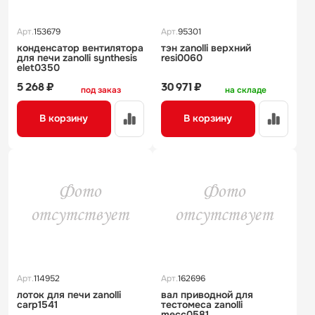
Арт.
153679
Арт.
95301
конденсатор вентилятора
тэн zanolli верхний
для печи zanolli synthesis
resi0060
elet0350
5 268 ₽
30 971 ₽
под заказ
на складе
В корзину
В корзину
Арт.
114952
Арт.
162696
лоток для печи zanolli
вал приводной для
carp1541
тестомеса zanolli
mecc0581