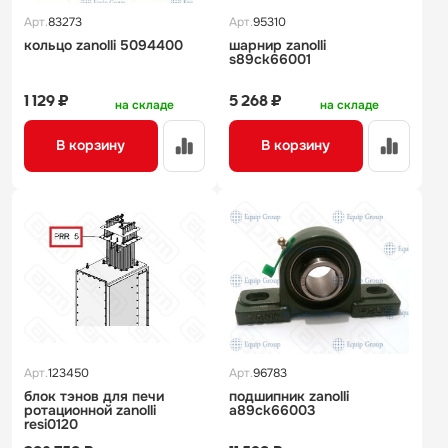
Арт.
83273
Арт.
95310
кольцо zanolli 5094400
шарнир zanolli
s89ck66001
1 129 ₽
5 268 ₽
на складе
на складе
В корзину
В корзину
Арт.
123450
Арт.
96783
блок тэнов для печи
подшипник zanolli
ротационной zanolli
a89ck66003
resi0120