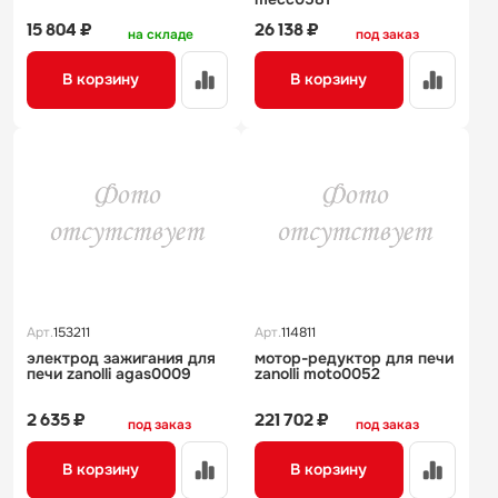
15 804 ₽
26 138 ₽
на складе
под заказ
В корзину
В корзину
Арт.
153211
Арт.
114811
электрод зажигания для
мотор-редуктор для печи
печи zanolli agas0009
zanolli moto0052
2 635 ₽
221 702 ₽
под заказ
под заказ
В корзину
В корзину