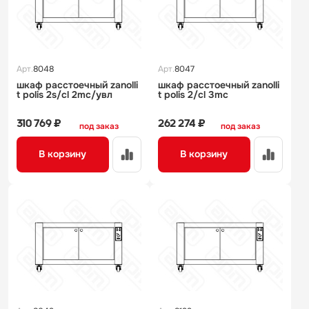
Арт.
8048
Арт.
8047
шкаф расстоечный zanolli
шкаф расстоечный zanolli
t polis 2s/cl 2mc/увл
t polis 2/cl 3mc
310 769 ₽
262 274 ₽
под заказ
под заказ
В корзину
В корзину