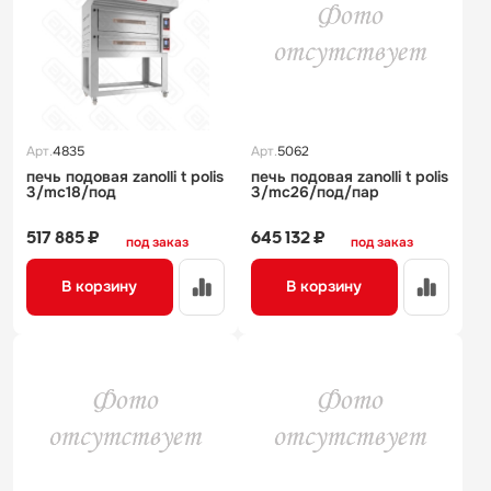
Арт.
4835
Арт.
5062
печь подовая zanolli t polis
печь подовая zanolli t polis
3/mc18/под
3/mc26/под/пар
517 885 ₽
645 132 ₽
под заказ
под заказ
В корзину
В корзину