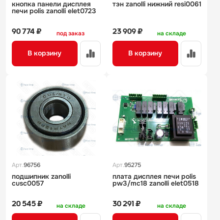
кнопка панели дисплея
тэн zanolli нижний resi0061
печи polis zanolli elet0723
90 774 ₽
23 909 ₽
под заказ
на складе
В корзину
В корзину
Арт.
96756
Арт.
95275
подшипник zanolli
плата дисплея печи polis
cusc0057
pw3/mc18 zanolli elet0518
20 545 ₽
30 291 ₽
на складе
на складе