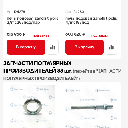
Арт.
124276
Арт.
124280
печь подовая zanolli t polis
печь подовая zanolli t polis
2/mc26/под/пар
4/mc18/под
613 966 ₽
600 820 ₽
под заказ
под заказ
В корзину
В корзину
ЗАПЧАСТИ ПОПУЛЯРНЫХ
ПРОИЗВОДИТЕЛЕЙ
83 шт.
(перейти в "ЗАПЧАСТИ
ПОПУЛЯРНЫХ ПРОИЗВОДИТЕЛЕЙ")