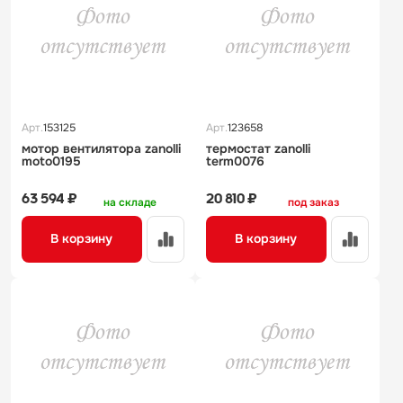
Арт.
153125
Арт.
123658
мотор вентилятора zanolli
термостат zanolli
moto0195
term0076
63 594 ₽
20 810 ₽
на складе
под заказ
В корзину
В корзину