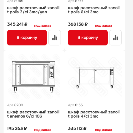
Арт.
8049
Арт.
8199
шкаф расстоечный zanolli
шкаф расстоечный zanolli
t polis 3/cl 3mc/увл
t polis 6/cl 3mc
345 241 ₽
368 158 ₽
под заказ
под заказ
В корзину
В корзину
Арт.
8200
Арт.
8155
шкаф расстоечный zanolli
шкаф расстоечный zanolli
t аnemos 6/cl 106
t polis 4/cl 3mc
195 263 ₽
335 112 ₽
под заказ
под заказ