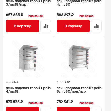
печь подовая zanolli t polis
печь подовая zanolli t polis
3/mc18/пар
4/mc30
657 865 ₽
588 893 ₽
под заказ
под заказ
В корзину
В корзину
Арт.
4912
Арт.
4930
печь подовая zanolli t polis
печь подовая zanolli t polis
4/mc18
6/mc30/под/пар
573 536 ₽
752 341 ₽
под заказ
под заказ