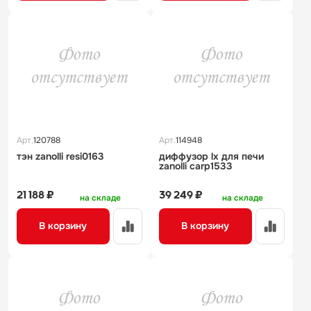
Арт.
120788
Арт.
114948
тэн zanolli resi0163
диффузор lx для печи
zanolli carp1533
21 188 ₽
39 249 ₽
на складе
на складе
В корзину
В корзину