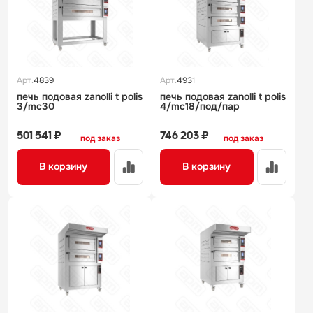
Арт.
4839
Арт.
4931
печь подовая zanolli t polis
печь подовая zanolli t polis
3/mc30
4/mc18/под/пар
501 541 ₽
746 203 ₽
под заказ
под заказ
В корзину
В корзину