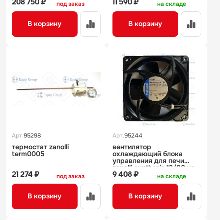
208 750 ₽
11 590 ₽
под заказ
на складе
В корзину
В корзину
Арт.
95298
Арт.
95244
термостат zanolli
вентилятор
term0005
охлаждающий блока
управления для печи
zanolli synthesis 12/80 ve
21 274 ₽
9 408 ₽
под заказ
на складе
В корзину
В корзину