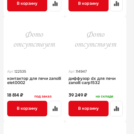
В корзину
В корзину
Арт.
122535
Арт.
114947
контактор для печи zanolli
диффузор dx для печи
elet0002
zanolli carp1532
18 814 ₽
39 249 ₽
под заказ
на складе
В корзину
В корзину