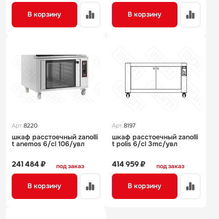
В корзину
В корзину
Арт.
8220
Арт.
8197
шкаф расстоечный zanolli
шкаф расстоечный zanolli
t аnemos 6/cl 106/увл
t polis 6/cl 3mc/увл
241 484 ₽
414 959 ₽
под заказ
под заказ
В корзину
В корзину