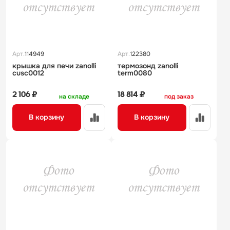
Арт.
114949
Арт.
122380
крышка для печи zanolli
термозонд zanolli
cusc0012
term0080
2 106 ₽
18 814 ₽
на складе
под заказ
В корзину
В корзину