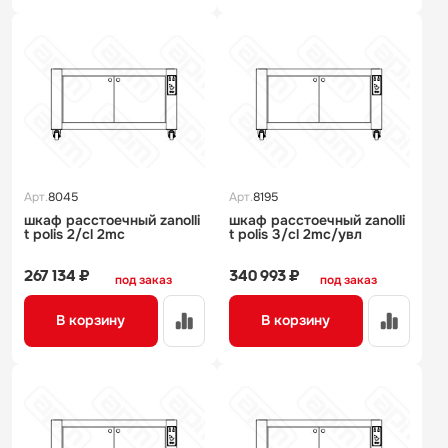
Арт.
8045
Арт.
8195
шкаф расстоечный zanolli
шкаф расстоечный zanolli
t polis 2/cl 2mc
t polis 3/cl 2mc/увл
267 134 ₽
340 993 ₽
под заказ
под заказ
В корзину
В корзину