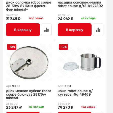
диск соломка robot coupe
насадка соковыжималка
28159w 8х16мм френч-
robot coupe д/r211xl 27392
фри mineral+
34 828 ₽
27 735 ₽
под заказ
на складе
31 345 ₽
24 962 ₽
В корзину
В корзину
-10%
-10%
Арт.
9900
Арт.
9963
диск мелкие кубики robot
чаша robot coupe д/
coupe брюнуаз 28176w
куттера r5g 49469
mineral+
25 830 ₽
88 078 ₽
на складе
под заказ
23 247 ₽
79 270 ₽