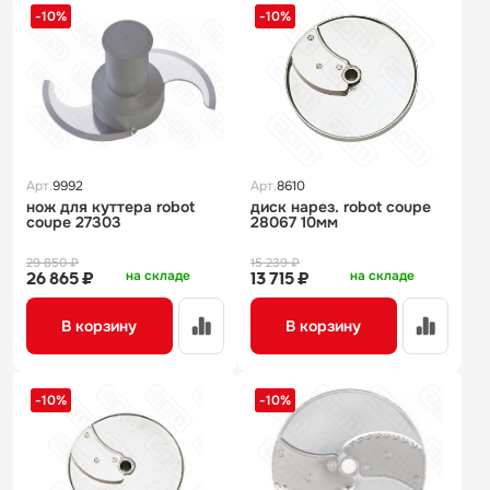
-10%
-10%
Арт.
9992
Арт.
8610
нож для куттера robot
диск нарез. robot coupe
coupe 27303
28067 10мм
29 850 ₽
15 239 ₽
на складе
на складе
26 865 ₽
13 715 ₽
В корзину
В корзину
-10%
-10%