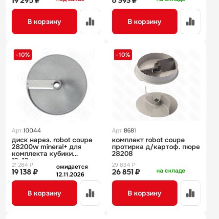
19 295 ₽
6 393 ₽
В корзину
В корзину
-10%
-10%
Арт.
10044
Арт.
8681
диск нарез. robot coupe
комплект robot coupe
28200w mineral+ для
протирка д/картоф. пюре
комплекта кубики
28208
12х12мм
21 264 ₽
29 834 ₽
ожидается
на складе
19 138 ₽
26 851 ₽
12.11.2026
В корзину
В корзину