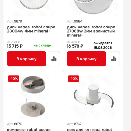
Арт.
9879
Арт.
9984
диск нарез. robot coupe
диск нарез. robot coupe
28004w 4мм mineral+
27068w 2мм волнистый
mineral+
15 239 ₽
18 420 ₽
ожидается
на складе
13 715 ₽
16 578 ₽
15.08.2026
В корзину
В корзину
-10%
-10%
Арт.
8670
Арт.
8767
комплект robot coupe
нож для куттера robot