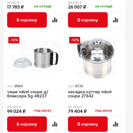
19 761 ₽
28 897 ₽
на складе
на складе
17 785 ₽
26 007 ₽
В корзину
В корзину
-10%
-10%
Арт.
9964
Арт.
8730
чаша robot coupe д/
насадка куттер robot
бликсера 5g 49237
coupe 27342
110 027 ₽
88 227 ₽
под заказ
под заказ
99 024 ₽
79 404 ₽
В корзину
В корзину