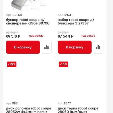
Арт.
174858
Арт.
8703
бункер robot coupe д/
набор robot coupe д/
овощерезки cl50e 39700
бликсера 3 27337
99 465 ₽
97 271 ₽
под заказ
под заказ
89 518 ₽
87 544 ₽
В корзину
В корзину
-10%
-10%
Арт.
9881
Арт.
8547
диск соломка robot coupe
диск терка robot coupe
28052w 4х4мм mineral+
28060 9мм/выст