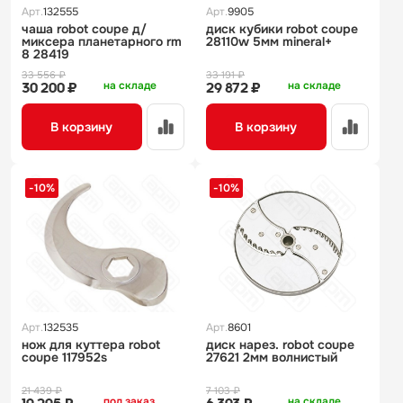
Арт.
132555
Арт.
9905
чаша robot coupe д/
диск кубики robot coupe
миксера планетарного rm
28110w 5мм mineral+
8 28419
33 556 ₽
33 191 ₽
на складе
на складе
30 200 ₽
29 872 ₽
В корзину
В корзину
-10%
-10%
Арт.
132535
Арт.
8601
нож для куттера robot
диск нарез. robot coupe
coupe 117952s
27621 2мм волнистый
21 439 ₽
7 103 ₽
под заказ
на складе