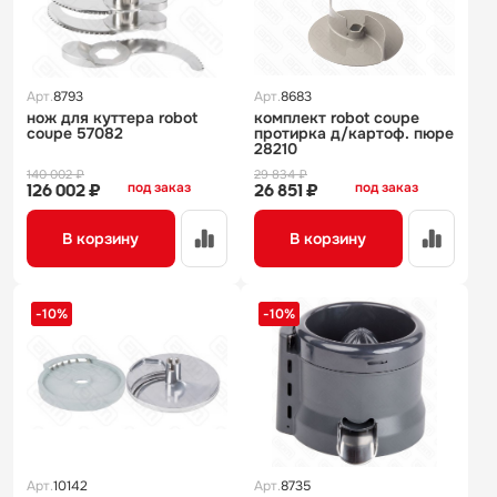
Арт.
8793
Арт.
8683
нож для куттера robot
комплект robot coupe
coupe 57082
протирка д/картоф. пюре
28210
140 002 ₽
29 834 ₽
под заказ
под заказ
126 002 ₽
26 851 ₽
В корзину
В корзину
-10%
-10%
Арт.
10142
Арт.
8735