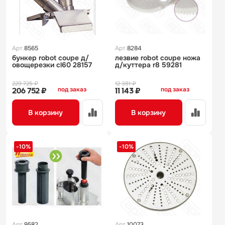
Арт.
8565
Арт.
8284
бункер robot coupe д/
лезвие robot coupe ножа
овощерезки cl60 28157
д/куттера r8 59281
229 725 ₽
12 381 ₽
под заказ
под заказ
206 752 ₽
11 143 ₽
В корзину
В корзину
-10%
-10%
Арт.
9582
Арт.
10073