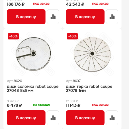
209 084 ₽
47 270 ₽
под заказ
под заказ
188 176 ₽
42 543 ₽
В корзину
В корзину
-10%
-10%
Арт.
8620
Арт.
8637
диск соломка robot coupe
диск терка robot coupe
27048 8х8мм
27079 1мм
9 420 ₽
12 381 ₽
на складе
под заказ
8 478 ₽
11 143 ₽
В корзину
В корзину