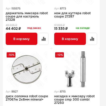
Арт.
155575
Арт.
8773
держатель миксера robot
нож для куттера robot
coupe для кастрюль
coupe 27287
27228
49 335 ₽
17 039 ₽
под заказ
на складе
44 402 ₽
15 335 ₽
В корзину
В корзину
-10%
-10%
Арт.
9927
Арт.
8715
диск соломка robot coupe
насадка к миксеру robot
27067w 2х8мм mineral+
coupe cmp 300 combi
27250