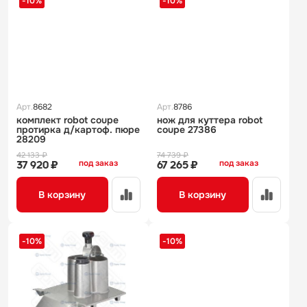
-10%
-10%
Арт.
8682
Арт.
8786
комплект robot coupe
нож для куттера robot
протирка д/картоф. пюре
coupe 27386
28209
42 133 ₽
74 739 ₽
под заказ
под заказ
37 920 ₽
67 265 ₽
В корзину
В корзину
-10%
-10%