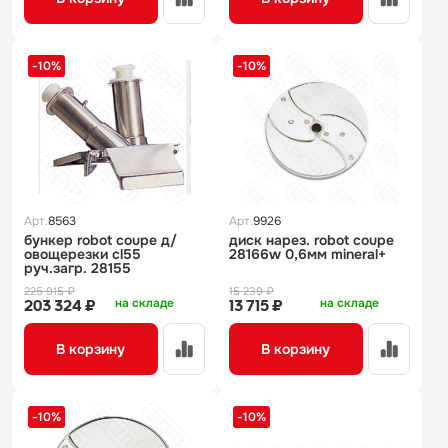
-10%
-10%
Арт.
8563
Арт.
9926
бункер robot coupe д/
диск нарез. robot coupe
овощерезки cl55
28166w 0,6мм mineral+
руч.загр. 28155
225 915 ₽
15 239 ₽
на складе
на складе
203 324 ₽
13 715 ₽
В корзину
В корзину
-10%
-10%