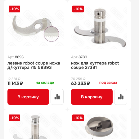
-10%
-10%
Арт.
8693
Арт.
8780
лезвие robot coupe ножа
нож для куттера robot
д/куттера r15 59393
coupe 27381
12 381 ₽
70 259 ₽
на складе
под заказ
11 143 ₽
63 233 ₽
В корзину
В корзину
-10%
-10%