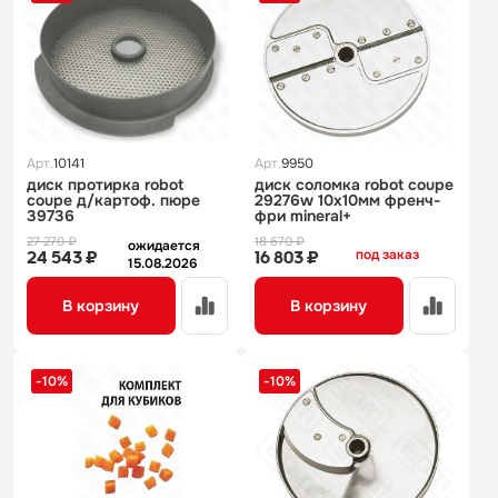
Арт.
10141
Арт.
9950
диск протирка robot
диск соломка robot coupe
coupe д/картоф. пюре
29276w 10x10мм френч-
39736
фри mineral+
27 270 ₽
18 670 ₽
ожидается
под заказ
24 543 ₽
16 803 ₽
15.08.2026
В корзину
В корзину
-10%
-10%