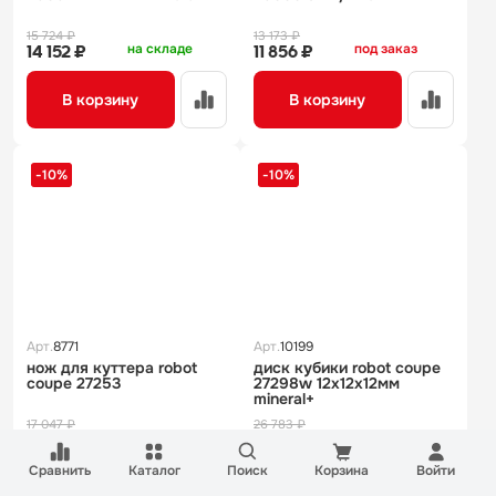
15 724 ₽
13 173 ₽
на складе
под заказ
14 152 ₽
11 856 ₽
В корзину
В корзину
-10%
-10%
Арт.
8771
Арт.
10199
нож для куттера robot
диск кубики robot coupe
coupe 27253
27298w 12х12х12мм
mineral+
17 047 ₽
26 783 ₽
на складе
на складе
15 342 ₽
24 105 ₽
Сравнить
Каталог
Поиск
Корзина
Войти
В корзину
В корзину