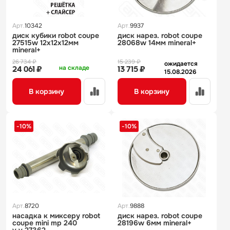
Арт.
10342
Арт.
9937
диск кубики robot coupe
диск нарез. robot coupe
27515w 12х12х12мм
28068w 14мм mineral+
mineral+
26 734 ₽
15 239 ₽
ожидается
на складе
24 061 ₽
13 715 ₽
15.08.2026
В корзину
В корзину
-10%
-10%
Арт.
8720
Арт.
9888
насадка к миксеру robot
диск нарез. robot coupe
coupe mini mp 240
28196w 6мм mineral+