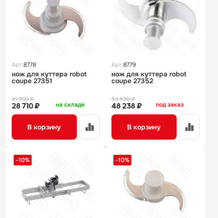
Арт.
8778
Арт.
8779
нож для куттера robot
нож для куттера robot
coupe 27351
coupe 27352
31 900 ₽
53 598 ₽
на складе
под заказ
28 710 ₽
48 238 ₽
В корзину
В корзину
-10%
-10%