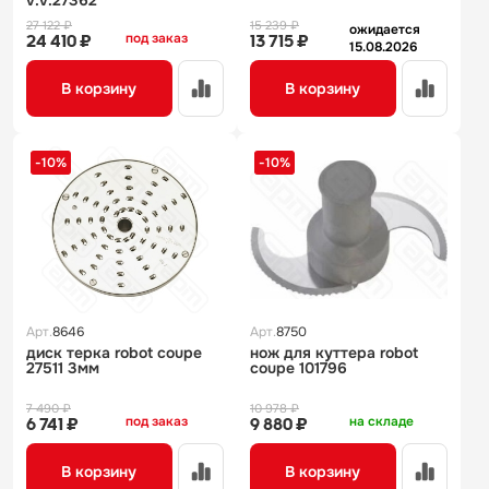
v.v.27362
27 122 ₽
15 239 ₽
ожидается
под заказ
24 410 ₽
13 715 ₽
15.08.2026
В корзину
В корзину
-10%
-10%
Арт.
8646
Арт.
8750
диск терка robot coupe
нож для куттера robot
27511 3мм
coupe 101796
7 490 ₽
10 978 ₽
под заказ
на складе
6 741 ₽
9 880 ₽
В корзину
В корзину