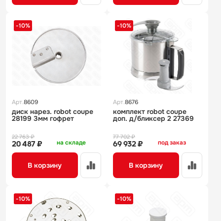
-10%
-10%
Арт.
8609
Арт.
8676
диск нарез. robot coupe
комплект robot coupe
28199 3мм гофрет
доп. д/бликсер 2 27369
22 763 ₽
77 702 ₽
на складе
под заказ
20 487 ₽
69 932 ₽
В корзину
В корзину
-10%
-10%