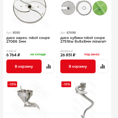
Арт.
8595
Арт.
67498
диск нарез. robot coupe
диск кубики robot coupe
27086 3мм
27516w 8х8х8мм mineral+
7 515 ₽
29 834 ₽
на складе
под заказ
6 764 ₽
26 851 ₽
В корзину
В корзину
-10%
-10%