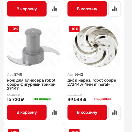
В корзину
В корзину
-10%
-10%
Арт.
8749
Арт.
9942
нож для бликсера robot
диск нарез. robot coupe
coupe фигурный тонкий
27244w 4мм mineral+
27447
17 467 ₽
55 049 ₽
на складе
под заказ
15 720 ₽
49 544 ₽
В корзину
В корзину