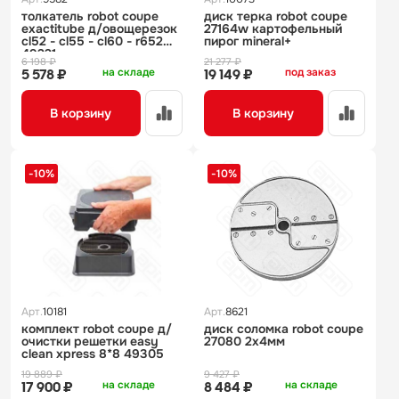
толкатель robot coupe
диск терка robot coupe
exactitube д/овощерезок
27164w картофельный
cl52 - cl55 - cl60 - r652
пирог mineral+
49221
6 198 ₽
21 277 ₽
на складе
под заказ
5 578 ₽
19 149 ₽
В корзину
В корзину
-10%
-10%
Арт.
10181
Арт.
8621
комплект robot coupe д/
диск соломка robot coupe
очистки решетки easy
27080 2х4мм
clean xpress 8*8 49305
19 889 ₽
9 427 ₽
на складе
на складе
17 900 ₽
8 484 ₽