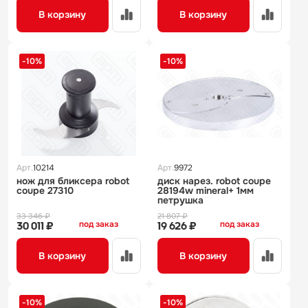
В корзину
В корзину
-10%
-10%
Арт.
10214
Арт.
9972
нож для бликсера robot
диск нарез. robot coupe
coupe 27310
28194w mineral+ 1мм
петрушка
33 346 ₽
21 807 ₽
под заказ
под заказ
30 011 ₽
19 626 ₽
В корзину
В корзину
-10%
-10%