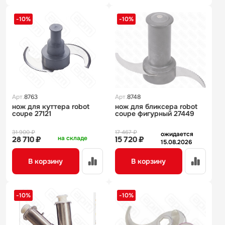
-10%
-10%
Арт.
8763
Арт.
8748
нож для куттера robot
нож для бликсера robot
coupe 27121
coupe фигурный 27449
31 900 ₽
17 467 ₽
ожидается
на складе
28 710 ₽
15 720 ₽
15.08.2026
В корзину
В корзину
-10%
-10%