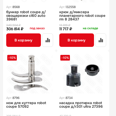
Арт.
8568
Арт.
132558
бункер robot coupe д/
крюк д/миксера
овощерезки cl60 auto
планетарного robot coupe
39681
rm 8 28437
340 904 ₽
13 019 ₽
под заказ
на складе
306 814 ₽
11 717 ₽
В корзину
В корзину
-10%
-10%
Арт.
8796
Арт.
8734
нож для куттера robot
насадка протирка robot
coupe 57092
coupe д/r301 ultra 27396