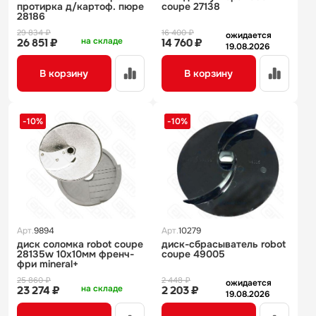
протирка д/картоф. пюре
coupe 27138
28186
29 834 ₽
16 400 ₽
ожидается
на складе
26 851 ₽
14 760 ₽
19.08.2026
В корзину
В корзину
-10%
-10%
Арт.
9894
Арт.
10279
диск соломка robot coupe
диск-сбрасыватель robot
28135w 10х10мм френч-
coupe 49005
фри mineral+
25 860 ₽
2 448 ₽
ожидается
на складе
23 274 ₽
2 203 ₽
19.08.2026