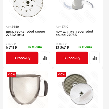
Арт.
8649
Арт.
8740
диск терка robot coupe
нож для куттера robot
27632 9мм
coupe 27055
7 490 ₽
14 852 ₽
на складе
на складе
6 741 ₽
13 367 ₽
В корзину
В корзину
-10%
-10%