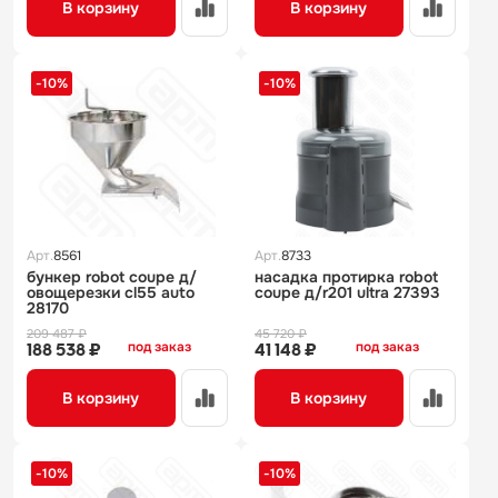
В корзину
В корзину
-10%
-10%
Арт.
8561
Арт.
8733
бункер robot coupe д/
насадка протирка robot
овощерезки cl55 auto
coupe д/r201 ultra 27393
28170
209 487 ₽
45 720 ₽
под заказ
под заказ
188 538 ₽
41 148 ₽
В корзину
В корзину
-10%
-10%